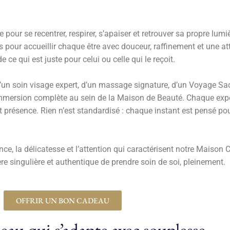
pour se recentrer, respirer, s’apaiser et retrouver sa propre lumi
pour accueillir chaque être avec douceur, raffinement et une att
 ce qui est juste pour celui ou celle qui le reçoit.
’un soin visage expert, d’un massage signature, d’un Voyage Sacré
ne immersion complète au sein de la Maison de Beauté. Chaque e
 et présence. Rien n’est standardisé : chaque instant est pensé po
nce, la délicatesse et l’attention qui caractérisent notre Maison 
re singulière et authentique de prendre soin de soi, pleinement.
OFFRIR UN BON CADEAU
au qui s’adapte avec souplesse